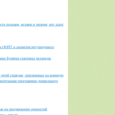
те познаем, играем и творим, вот залог
на ООПТ и развития регулируемого
ики Бурятия стартовал челлендж,
детей граждан, призванных на военную
овательным программам дошкольного
ые на продвижение ценностей
ия с детьми.