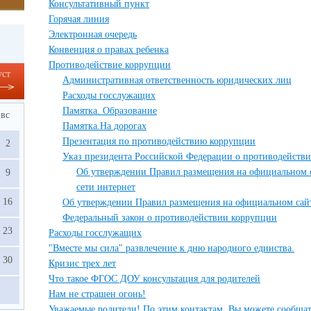
Консультативный пункт
Горячая линия
Электронная очередь
Конвенция о правах ребенка
Противодействие коррупции
уст
Административная ответственность юридических лиц
Расходы госслужащих
Памятка. Образование
вс
Памятка.На дорогах
Презентация по противодействию коррупции
2
Указ президента Российской Федерации о противодейств
Об утверждении Правил размещения на официальном с
9
сети интернет
16
Об утверждении Правил размещения на официальном сайт
Федеральный закон о противодействии коррупции
23
Расходы госслужащих
"Вместе мы сила" развлечение к дню народного единства.
30
Кризис трех лет
Что такое ФГОС ДОУ консультация для родителей
Нам не страшен огонь!
Уважаемые родители! По этим контактам, Вы можете сообщат