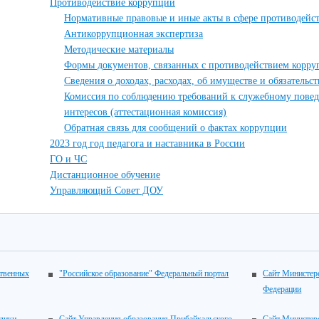
Противодействие коррупции
Нормативные правовые и иные акты в сфере противодейс
Антикоррупционная экспертиза
Методические материалы
Формы документов, связанных с противодействием корру
Сведения о доходах, расходах, об имуществе и обязательс
Комиссия по соблюдению требований к служебному пове
интересов (аттестационная комиссия)
Обратная связь для сообщений о фактах коррупции
2023 год год педагога и наставника в России
ГО и ЧС
Дистанционное обучение
Управляющий Совет ДОУ
ственных
"Российское образование" Федеральный портал
Сайт Министерс
Федерации