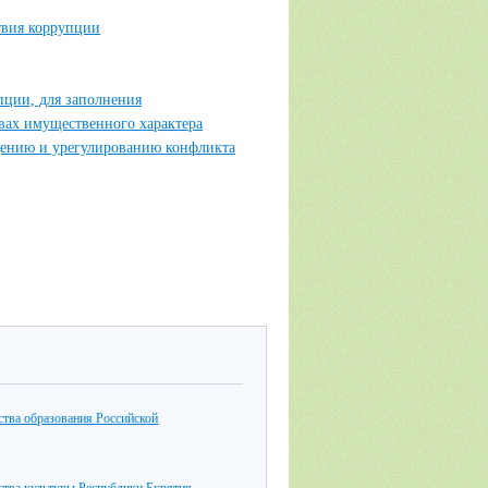
твия коррупции
пции, для заполнения
твах имущественного характера
дению и урегулированию конфликта
тва образования Российской