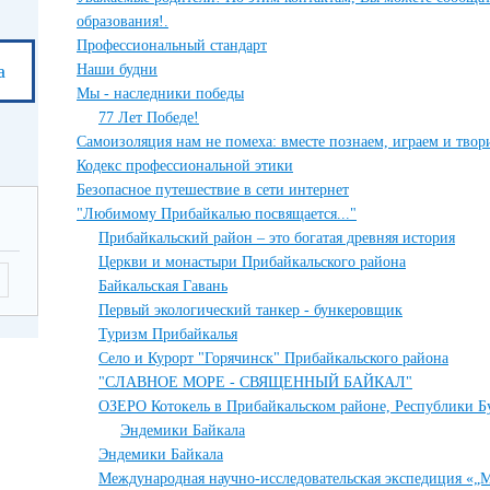
образования!.
Профессиональный стандарт
а
Наши будни
Мы - наследники победы
77 Лет Победе!
Самоизоляция нам не помеха: вместе познаем, играем и твори
Кодекс профессиональной этики
Безопасное путешествие в сети интернет
"Любимому Прибайкалью посвящается..."
Прибайкальский район – это богатая древняя история
Церкви и монастыри Прибайкальского района
Байкальская Гавань
Первый экологический танкер - бункеровщик
Туризм Прибайкалья
Село и Курорт "Горячинск" Прибайкальского района
"СЛАВНОЕ МОРЕ - СВЯЩЕННЫЙ БАЙКАЛ"
ОЗЕРО Котокель в Прибайкальском районе, Республики Бу
Эндемики Байкала
Эндемики Байкала
Международная научно-исследовательская экспедиция «„