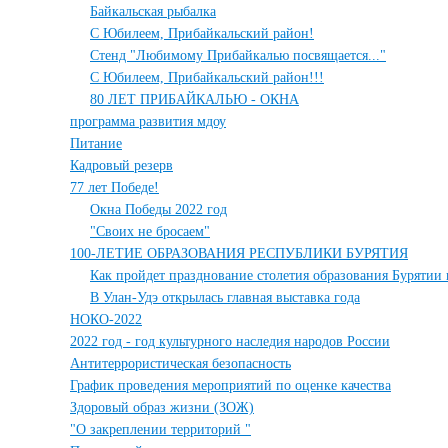
Байкальская рыбалка
С Юбилеем, Прибайкальский район!
Стенд "Любимому Прибайкалью посвящается..."
С Юбилеем, Прибайкальский район!!!
80 ЛЕТ ПРИБАЙКАЛЬЮ - ОКНА
программа развития мдоу
Питание
Кадровый резерв
77 лет Победе!
Окна Победы 2022 год
"Своих не бросаем"
100-ЛЕТИЕ ОБРАЗОВАНИЯ РЕСПУБЛИКИ БУРЯТИЯ
Как пройдет празднование столетия образования Бурятии 
В Улан-Удэ открылась главная выставка года
НОКО-2022
2022 год - год культурного наследия народов России
Антитеррористическая безопасность
График проведения мероприятий по оценке качества
Здоровый образ жизни (ЗОЖ)
"О закреплении территорий "