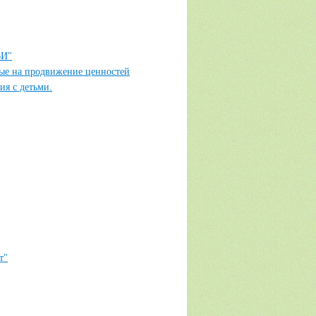
ВИ"
ые на продвижение ценностей
ия с детьми.
т"