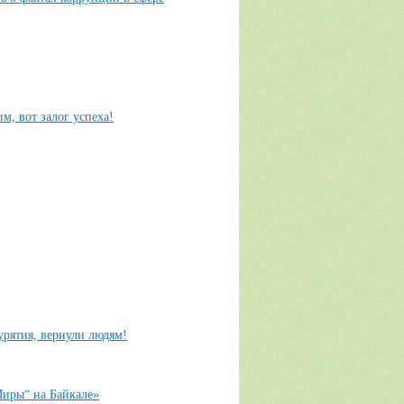
м, вот залог успеха!
рятия, вернули людям!
Миры“ на Байкале»