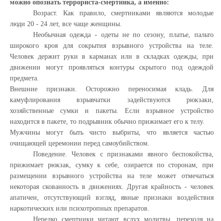
можно опознать террориста-смертника, а именно:
Возраст. Как правило, смертниками являются молодые
люди 20 - 24 лет, все чаще женщины.
Необычная одежда - одеты не по сезону, платье, пальто
широкого кроя для сокрытия взрывного устройства на теле.
Человек держит руки в карманах или в складках одежды, при
движении могут проявляться контуры скрытого под одеждой
предмета.
Внешние признаки. Осторожно переносимая кладь. Для
камуфлирования взрывчатки задействуются рюкзаки,
хозяйственные сумки и пакеты. Если взрывное устройство
находится в пакете, то подрывник обычно прижимает его к телу.
Мужчины могут быть чисто выбриты, что является частью
очищающей церемонии перед самоубийством.
Поведение. Человек с признаками явного беспокойства,
прижимает рюкзак, сумку к себе, озирается по сторонам, при
размещении взрывного устройства на теле может отмечаться
некоторая скованность в движениях. Другая крайность - человек
апатичен, отсутствующий взгляд, явные признаки воздействия
наркотических или психотропных препаратов.
Нередко смертники читают вслух молитвы, переходя на