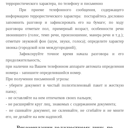
террористического характера, по телефону и письменно
При приеме телефонного сообщения, содержащего
информацию террористического характера: постарайтесь дословно
запомнить разговор и зафиксировать его на бумаге; по ходу
разговора отметьте пол, примерный возраст, особенности речи
звонившего (голос, темп речи, произношение, манера речи и т.д.);
отметьте звуковой фон (шум, звуки, голоса); определите характер
звонка (городской или междугородний);
Зафиксируйте точное время начала разговора и его
продолжительность;
при наличии на Вашем телефонном аппарате автомата определения
номера - запишите определившийся номер.
При получении письменной угрозы:
- уберите документ в чистый полиэтиленовый пакет и жесткую
папку;
- не оставляйте на нем отпечатков своих пальцев;
- не расширяйте круг лиц, знакомых с содержанием документа;
- не сшивайте документ, не склеивайте, не сгибайте и не мните
его, не делайте на нем надписей.
Рекомендации должностному лицу
по