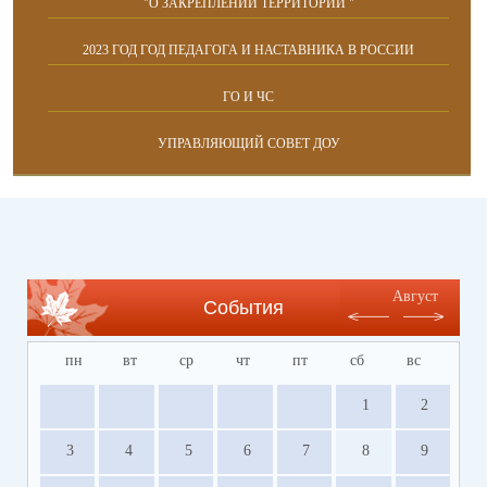
"О ЗАКРЕПЛЕНИИ ТЕРРИТОРИЙ "
2023 ГОД ГОД ПЕДАГОГА И НАСТАВНИКА В РОССИИ
ГО И ЧС
УПРАВЛЯЮЩИЙ СОВЕТ ДОУ
Август
События
пн
вт
ср
чт
пт
сб
вс
1
2
3
4
5
6
7
8
9