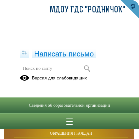
МДОУ ГДС "РОДНИЧОК"
Написать письмо
"О закреплении территорий "
Версия для слабовидящих
приказ 46.pdf
(скачать)
(посмотреть)
Сведения об образовательной организации
ОБРАЩЕНИЯ ГРАЖДАН